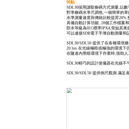
特點
SDL30採用讀取條碼方式測量,以
對準條碼水準尺調焦,一個簡單的單
水準測量速度與傳統比較提昇20%
具備自動計算功能..20個
防水等級為IEC標準IPX4,突如其
可以連接SDR電子手簿自動測量和
SDL30/SDL50 提供了在各種
20 lux.在光線極暗或極強的環境下
在隧道內黑暗環境下作業時,借助人
SDL30精巧的設計使儀器在光線不
SDL30/SDL50 提供倒尺觀測.