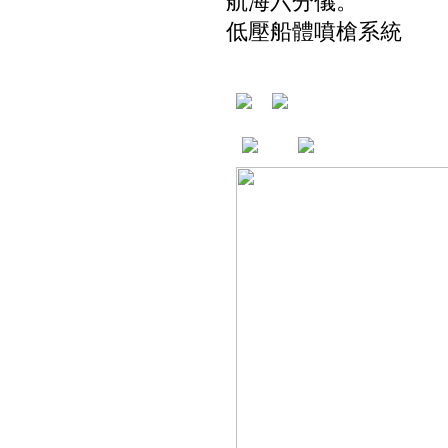
航海六分儀。
低壓船體噴槍系統