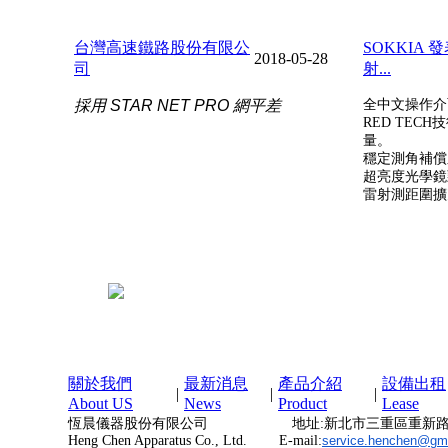
台灣高速鐵路股份有限公
SOKKIA
2018-05-28
司
射...
採用 STAR NET PRO 網平差
全中文操作介
RED TEC
量。
穩定測角補償
超亮度光學鏡
雷射測距圍擴
關於我們
最新消息
產品介紹
設備出租
|
|
|
About US
News
Product
Lease
恆晨儀器股份有限公司 地址:新北市三重區重新路4段
Heng Chen Apparatus Co., Ltd. E-mail:
service.henchen@gm