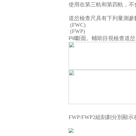
使用在第三軌和第四軌，不
道岔檢查尺具有下列量測參數
(FWC)
(FWP)
P8
斷面。輔助目視檢查道岔
FW
P/FWP2組刻劃分別顯