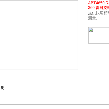
ABT4650 R
360 雷射
提供快速精
測量
。
明