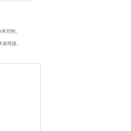
A來控制。
快速簡捷
。