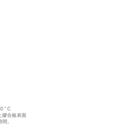
 ° C
凝土膠合板表面
時間。