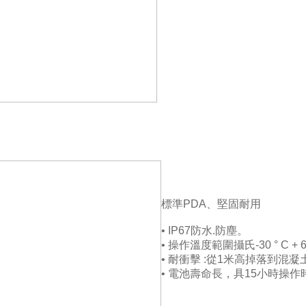
標準PDA、堅固耐用
• IP67防水.防塵。
• 操作溫度範圍攝氏-30 ° C + 60
• 耐衝擊 :從1米高掉落到混
• 電池壽命長，具15小時操作