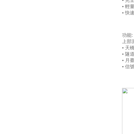
•
完
•
輕
•
快
上部
•
• 隧
• 月
• 
•