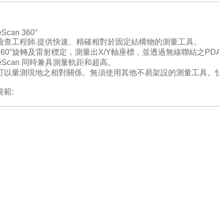
eScan
360°
檢查工程師.提供快速、精確相對於固定結構物的測量工具。
360°旋轉及雷射標定，測量出X/Y軸座標，並透過無線聯結之PD
teScan 同時兼具測量軌距和超高。
可以量測現地之相對關係
。無須使用其他不易架設的測量工具
。
規範: