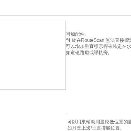
附加配件:
對 於在RouteScan 無法直接
可以增加垂直標示桿來確定在
如道碴路肩或
導軌旁
。
可以用來輔助測量較低位置的
如月臺上邊/垂直接觸位置。