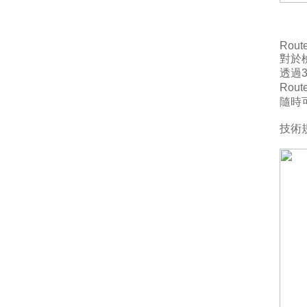
Rout
對於
透過
Rou
隨時
技術