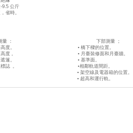
全絕緣
量
-9.5
公斤
速，省時。
功能:
測量
：
下部測量 ；
 天橋高度。 • 橋下樑的
道高度
。
• 月臺裝修面和月臺牆。
臺遮篷
。
• 基準面
。
信號標誌
。
•
相鄰軌道間距
。
 架空線及電器箱的位置
。
• 超高和運行軌。