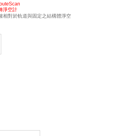
outeScan
旋轉淨空計
確相對於軌道與固定之結構體淨空