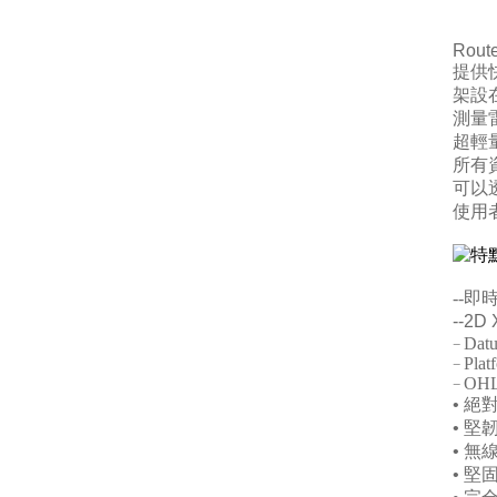
Rout
提供
架設
測量
超輕
所有
可以透
使用
特
--即
--2D 
Datu
−
Plat
−
OH
−
•
絕
•
堅
•
無
•
堅