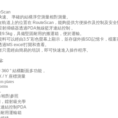
eScan
快速、 準確的結構淨空測量相對測量。
在軌道上的位置在 RouteScan，能夠提供方便操作及控制及安
雷射掃瞄器透過PDA無線籃牙連結控制 。
量9.5kg，具備堅固耐用的搬運箱，便於運輸。
資料可以經由3.5"彩色螢幕上顯示，並存儲外插SD記憶卡，檔案
過MS excel打開和查看。
者只需經由簡易的培訓，即可快速進入操作程序。
點
:
時
360 °
結構斷面多功能，
X / Y
座標測量
m plates
forms
L
對
/
相對參照
韌，鐳射級光學
線連結控制
PDA
固耐用運輸箱