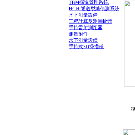
TBM掘進管理系統.
HGH 隧道裂縫偵測系統
水下測量設備
工程計算及測量軟體
手持雷射測距器
測量附件
水下測量設備
手持式3D掃描儀
說